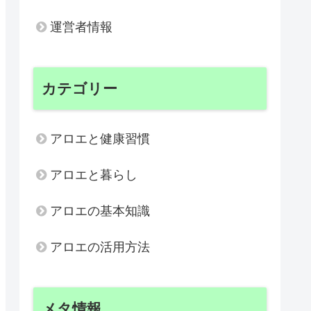
運営者情報
カテゴリー
アロエと健康習慣
アロエと暮らし
アロエの基本知識
アロエの活用方法
メタ情報