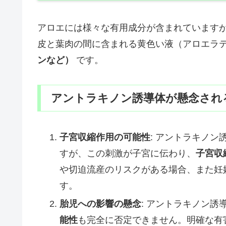
アロエには様々な有用成分が含まれています
皮と葉肉の間に含まれる黄色い液（アロエラ
ンなど）
です。
アントラキノン誘導体が懸念され
子宮収縮作用の可能性
: アントラキノ
すが、この刺激が子宮に伝わり、
子宮収
や切迫流産のリスクがある場合、また妊
す。
胎児への影響の懸念
: アントラキノン
能性
も完全に否定できません。明確な有