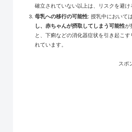
確立されていない以上は、リスクを避け
母乳への移行の可能性
: 授乳中におい
し、赤ちゃんが摂取してしまう可能性
が
と、下痢などの消化器症状を引き起こす
れています。
スポ