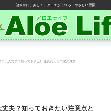
健やかに、美しく。アロエがくれる、やさしい習慣
ロエは大丈夫？知っておきたい注意点と専門家の見解
大丈夫？知っておきたい注意点と