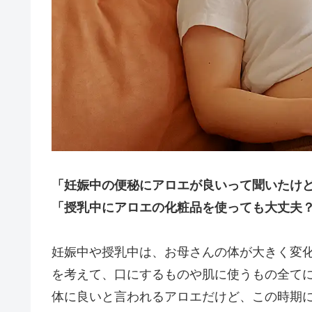
「妊娠中の便秘にアロエが良いって聞いたけ
「授乳中にアロエの化粧品を使っても大丈夫
妊娠中や授乳中は、お母さんの体が大きく変
を考えて、口にするものや肌に使うもの全て
体に良いと言われるアロエだけど、この時期