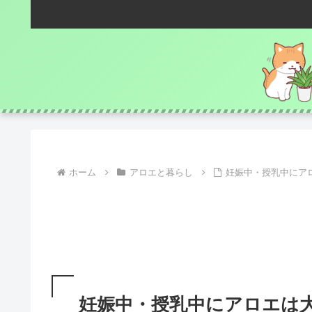
ホーム
アロエと暮らし
妊娠中・授乳中にア
妊娠中・授乳中にアロエは