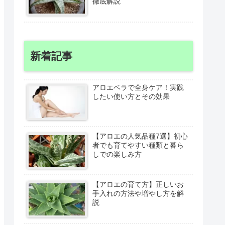
徹底解説
新着記事
アロエベラで全身ケア！実践
したい使い方とその効果
【アロエの人気品種7選】初心
者でも育てやすい種類と暮ら
しでの楽しみ方
【アロエの育て方】正しいお
手入れの方法や増やし方を解
説