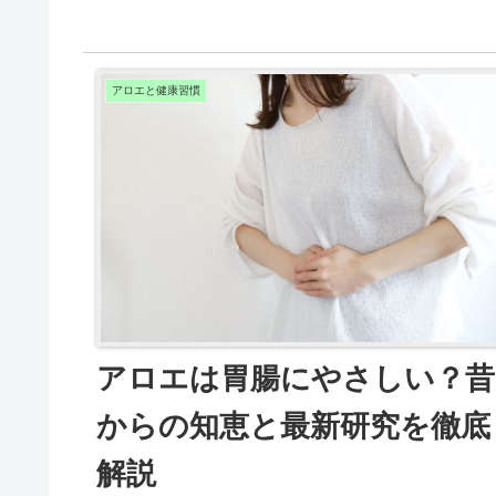
アロエと健康習慣
アロエは胃腸にやさしい？昔
からの知恵と最新研究を徹底
解説