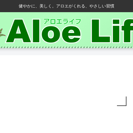
健やかに、美しく。アロエがくれる、やさしい習慣