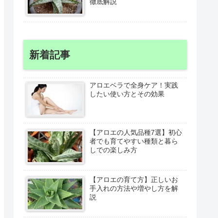
徹底解説
新着記事
アロエベラで全身ケア！実践
したい使い方とその効果
【アロエの人気品種7選】初心
者でも育てやすい種類と暮ら
しでの楽しみ方
【アロエの育て方】正しいお
手入れの方法や増やし方を解
説