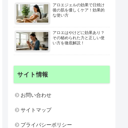
アロエジェルの効果で日焼け
後の肌を優しくケア！効果的
な使い方
アロエはやけどに効果あり？
その秘められた力と正しい使
い方を徹底解説！
サイト情報
お問い合わせ
サイトマップ
プライバシーポリシー