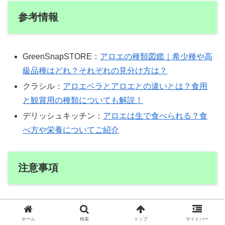
参考情報
GreenSnapSTORE：
アロエの種類図鑑｜希少種や高
級品種はどれ？それぞれの見分け方は？
クラシル：
アロエベラとアロエとの違いとは？食用
と観賞用の種類についても解説！
デリッシュキッチン：
アロエは生で食べられる？食
べ方や栄養についてご紹介
注意事項
本記事は、
一般的な情報
であり、個人の体質や状態
ホーム
検索
トップ
サイドバー
によって結果は異なります。