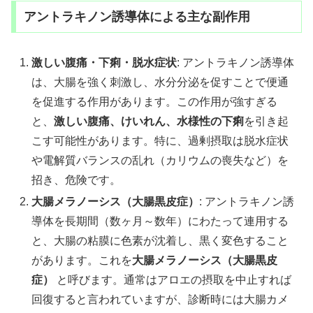
アントラキノン誘導体による主な副作用
激しい腹痛・下痢・脱水症状
: アントラキノン誘導体
は、大腸を強く刺激し、水分分泌を促すことで便通
を促進する作用があります。この作用が強すぎる
と、
激しい腹痛、けいれん、水様性の下痢
を引き起
こす可能性があります。特に、過剰摂取は脱水症状
や電解質バランスの乱れ（カリウムの喪失など）を
招き、危険です。
大腸メラノーシス（大腸黒皮症）
: アントラキノン誘
導体を長期間（数ヶ月～数年）にわたって連用する
と、大腸の粘膜に色素が沈着し、黒く変色すること
があります。これを
大腸メラノーシス（大腸黒皮
症）
と呼びます。通常はアロエの摂取を中止すれば
回復すると言われていますが、診断時には大腸カメ