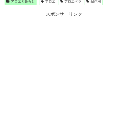
アロエと暮らし
アロエ
アロエベラ
副作用
スポンサーリンク