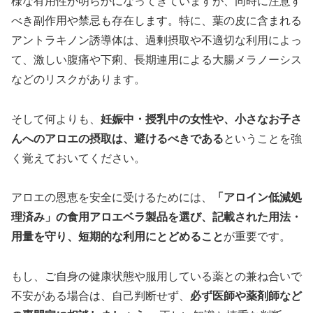
様な有用性が明らかになってきていますが、同時に注意す
べき副作用や禁忌も存在します。特に、葉の皮に含まれる
アントラキノン誘導体は、過剰摂取や不適切な利用によっ
て、激しい腹痛や下痢、長期連用による大腸メラノーシス
などのリスクがあります。
そして何よりも、
妊娠中・授乳中の女性や、小さなお子さ
んへのアロエの摂取は、避けるべきである
ということを強
く覚えておいてください。
アロエの恩恵を安全に受けるためには、
「アロイン低減処
理済み」の食用アロエベラ製品を選び、記載された用法・
用量を守り、短期的な利用にとどめること
が重要です。
もし、ご自身の健康状態や服用している薬との兼ね合いで
不安がある場合は、自己判断せず、
必ず医師や薬剤師など